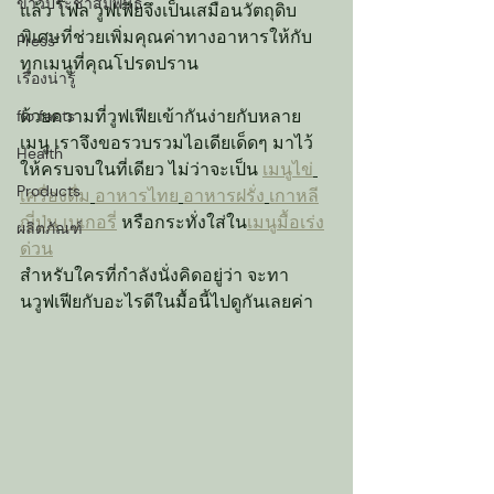
ข่าวประชาสัมพันธ์
แล้ว โฟล วูฟเฟียจึงเป็นเสมือนวัตถุดิบ
พิเศษที่ช่วยเพิ่มคุณค่าทางอาหารให้กับ
Press
ทุกเมนูที่คุณโปรดปราน
เรื่องน่ารู้
ด้วยความที่วูฟเฟียเข้ากันง่ายกับหลาย
flo facts
เมนู เราจึงขอรวบรวมไอเดียเด็ดๆ มาไว้
Health
ให้ครบจบในที่เดียว ไม่ว่าจะเป็น 
เมนูไข่
Products
เครื่องดื่ม
อาหารไทย
อาหารฝรั่ง
เกาหลี
ญี่ปุ่น
เบเกอรี่
 หรือกระทั่งใส่ใน
เมนูมื้อเร่ง
ผลิตภัณฑ์
ด่วน
สำหรับใครที่กำลังนั่งคิดอยู่ว่า จะทา
นวูฟเฟียกับอะไรดีในมื้อนี้ไปดูกันเลยค่า