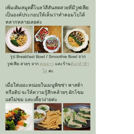
เพิ่มเติมสมูตตี้โบลว์สีสันสดสวยที่มีวูฟเฟีย
เป็นองค์ประกอบให้เห็นว่าทำคอมโบได้
หลากหลายเลยค่ะ
รูป Breakfast Bowl / Smoothie Bowl จาก
วูฟเฟีย สวยๆ จาก 
คุณดาว
 และร้าน
ต้นกล้าฟ้า
ใส
 ค่ะ
เมื่อใส่เยอะหน่อยในเมนูพิซซ่า พาสต้า 
หรือดิป จะให้ความรู้สึกคล้ายๆ ผักโขม 
แต่ไม่ขม และเคี้ยวง่ายค่ะ