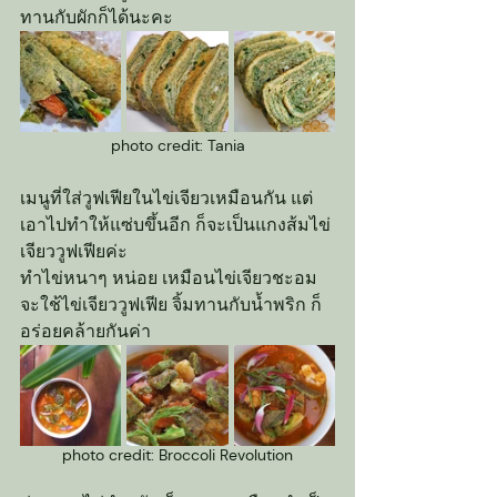
ทานกับผักก็ได้นะคะ
photo credit: Tania
เมนูที่ใส่วูฟเฟียในไข่เจียวเหมือนกัน แต่
เอาไปทำให้แซ่บขึ้นอีก ก็จะเป็นแกงส้มไข่
เจียววูฟเฟียค่ะ
ทำไข่หนาๆ หน่อย เหมือนไข่เจียวชะอม 
จะใช้ไข่เจียววูฟเฟีย จิ้มทานกับน้ำพริก ก็
อร่อยคล้ายกันค่า
photo credit: Broccoli Revolution