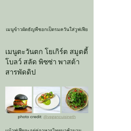
เมนูข้าวผัดธัญพืชอกเป็ดรมควันใส่วูฟเฟีย
เมนูตะวันตก โยเกิร์ต สมูตตี้
โบลว์ สลัด พิซซ่า พาสต้า 
สารพัดดิป
photo credit: 
@vegancuisineth
แม้วูฟเฟียจะอยู่คู่อาหารไทยมาช้านาน 