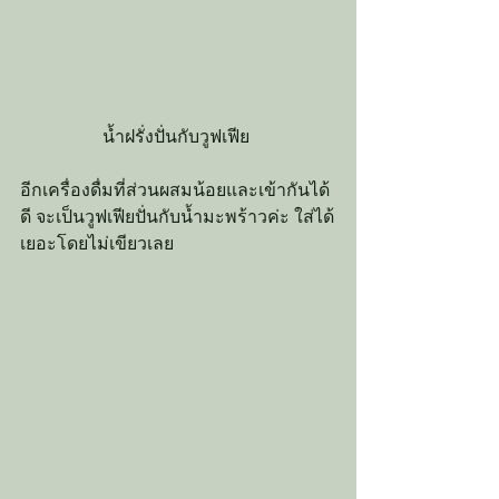
น้ำฝรั่งปั่นกับวูฟเฟีย
อีกเครื่องดื่มที่ส่วนผสมน้อยและเข้ากันได้
ดี จะเป็นวูฟเฟียปั่นกับน้ำมะพร้าวค่ะ ใส่ได้
เยอะโดยไม่เขียวเลย