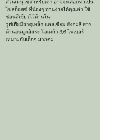
ส่วนเมนูไข่สำหรับเด็ก อาจจะเลือกทำเป็น
ไข่สก็อตซ์ ที่น้องๆ ทานง่ายได้คุณค่า ใช้
ซ่อนสีเขียวไว้ด้านใน
วูฟเฟียมีธาตุเหล็ก แคลเซียม สังกะสี สาร
ต้านอนุมูลอิสระ โอเมก้า 3,6 ไฟเบอร์ 
เหมาะกับเด็กๆ มากค่ะ