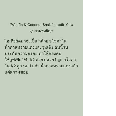
"Wolffia & Coconut Shake" credit: บ้าน
สุขภาพพุทธิญา
ไอเดียถัดมาจะเป็น กล้วย อโวคาโด 
น้ำตาลทรายแดงและวูฟเฟีย อันนี้รับ
ประกันความอร่อย ท้าให้ลองค่ะ
ใช้วูฟเฟีย 1/4-1/2 ถ้วย กล้วย 1 ลูก อโวคา
โด 1/2 ลูก นม 1 แก้ว น้ำตาลทรายแดงแล้ว
แต่ความชอบ