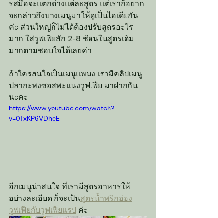
รสมือจะแตกต่างแต่ละสูตร แต่เราก็อยาก
จะกล่าวถึงบางเมนูมาให้ดูเป็นไอเดียกัน
ค่ะ ส่วนใหญ่ก็ไม่ได้ต้องปรับสูตรอะไร
มาก ใส่วูฟเฟียสัก 2-8 ช้อนในสูตรเดิม
มากตามชอบใจได้เลยค่า
ถ้าใครสนใจเป็นเมนูแพนง เรามีคลิปเมนู 
ปลากะพงซอสพะแนงวูฟเฟีย มาฝากกัน
นะคะ
https://www.youtube.com/watch?
v=0TxKP6VDheE
อีกเมนูน่าสนใจ ที่เรามีสูตรอาหารให้
อย่างละเอียด ก็จะเป็น
สูตรน้ำพริกอ่อง
วูฟเฟียกับวูฟเฟียแรป
 ค่ะ