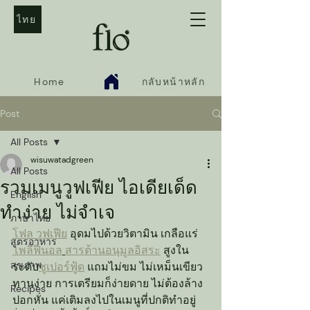
ไทย
Home
กลับหน้าหลัก
Post
All Posts
wisuwatadgreen
All Posts
รวมเมนูวูฟเฟีย ไอเดียเด็ด
English
ทำง่าย ไม่จำเจ
ภาษาไทย
โฟล วูฟเฟีย
 อุดมไปด้วยวิตามิน เกลือแร่ 
สูตรอาหาร
โพลีฟีนอล
สารต้านอนุมูลอิสระ
 สูงใน
สุขภาพ
ระดับ
ซูเปอร์ฟู้ด
 แถมไม่ขม ไม่เหม็นเขียว 
ทานง่าย การเตรียมก็ง่ายดาย ไม่ต้องล้าง
Recipes
ปอกหั่น แค่เติมลงไปในเมนูที่ปกติทำอยู่