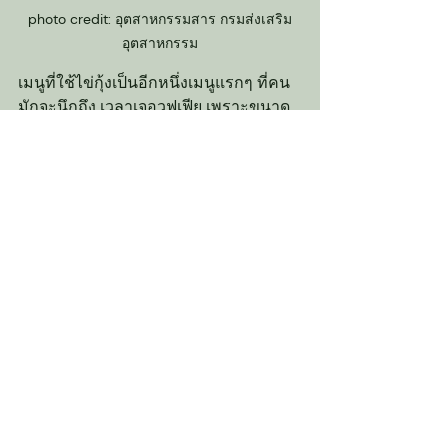
photo credit: อุตสาหกรรมสาร กรมส่งเสริม
อุตสาหกรรม
เมนูที่ใช้ไข่กุ้งเป็นอีกหนึ่งเมนูแรกๆ ที่คน
มักจะนึกถึง เวลาเจอวูฟเฟีย เพราะขนาด
และรสสัมผัสละม้ายคล้ายกัน โฟล วูฟเฟีย 
วูฟเฟียเกรดพรีเมียมที่ทานสดได้ จึงเป็น
ทางเลือกที่ใครๆ มั่นใจใช้กันในการทำ
อาหารแนวเกาหลีญี่ปุ่น (วูฟเฟียจากแหล่ง
ทั่วไปแนะนำให้ทานสุก)
วิธีก็ง่ายๆ เพียงใช้คลุกกับข้าวซูชิ ในเมนู
ซูชิ โรล สอดไส้ในอินาริ ใส่ข้าวปั้น หรือ
คิมบับ ได้เลยค่า
photo credit: 
@dao_tonklarfacai
@บ้าน