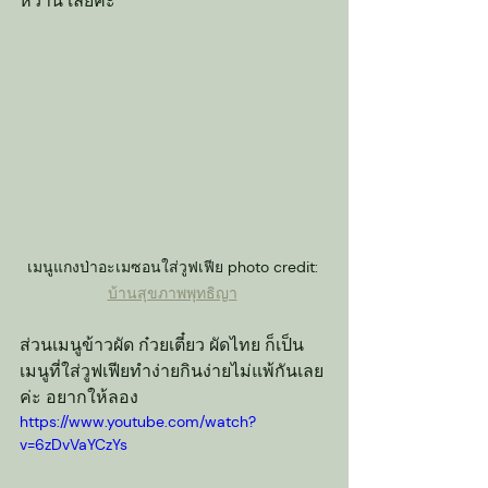
หวาน เลยค่ะ
เมนูแกงป่าอะเมซอนใส่วูฟเฟีย photo credit: 
บ้านสุขภาพพุทธิญา
ส่วนเมนูข้าวผัด ก๋วยเตี๋ยว ผัดไทย ก็เป็น
เมนูที่ใส่วูฟเฟียทำง่ายกินง่ายไม่แพ้กันเลย
ค่ะ อยากให้ลอง
https://www.youtube.com/watch?
v=6zDvVaYCzYs