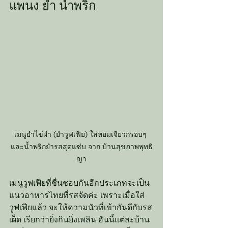
แพนง ยำ น้ำพริก
เมนูยำไข่ผำ (ยำวูฟเฟีย) ใส่หอมเจียวกรอบๆ 
และน้ำพริกยำรสสุดแซ่บ จาก บ้านสุขภาพพุทธิ
ญา
เมนูวูฟเฟียที่ชื่นชอบกันอีกประเภทจะเป็น
แนวอาหารไทยที่รสจัดค่ะ เพราะเมื่อใส่
วูฟเฟียแล้ว จะให้ความนัวที่เข้ากันดีกับรส
เผ็ด เรียกว่ายิ่งกินยิ่งเพลิน อันนี้แต่ละบ้าน