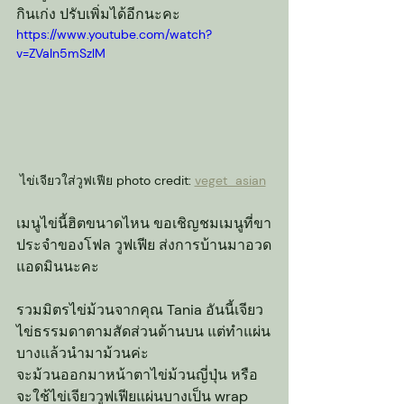
กินเก่ง ปรับเพิ่มได้อีกนะคะ
https://www.youtube.com/watch?
v=ZVaIn5mSzlM
ไข่เจียวใส่วูฟเฟีย photo credit: 
veget_asian
เมนูไข่นี้ฮิตขนาดไหน ขอเชิญชมเมนูที่ขา
ประจำของโฟล วูฟเฟีย ส่งการบ้านมาอวด
แอดมินนะคะ
รวมมิตรไข่ม้วนจากคุณ Tania อันนี้เจียว
ไข่ธรรมดาตามสัดส่วนด้านบน แต่ทำแผ่น
บางแล้วนำมาม้วนค่ะ
จะม้วนออกมาหน้าตาไข่ม้วนญี่ปุ่น หรือ
จะใช้ไข่เจียววูฟเฟียแผ่นบางเป็น wrap 