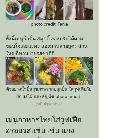
photo credit: Tania
ทั้งนี้เมนูน้ำปั่น สมูตตี้ ลองปรับได้ตาม
ชอบใจเลยนะคะ ลองมาหลายสูตร ส่วน
ใหญ่ก็ทานง่ายรสชาติดี
ตัวอย่างน้ำปั่นสุขภาพจากปลูกปั่น ใส่วูฟเฟียกับ 
ผัก ผลไม้ และธัญพืช photo credit: 
@Pukpunbkk
เมนูอาหารไทยใส่วูฟเฟีย 
อร่อยรสแซ่บ เช่น แกง 