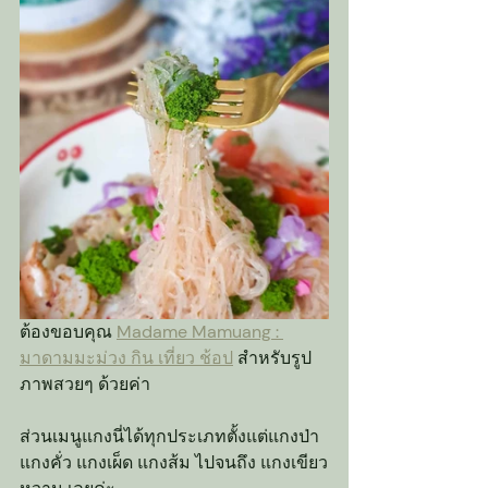
ต้องขอบคุณ 
Madame Mamuang : 
มาดามมะม่วง กิน เที่ยว ช้อป
 สำหรับรูป
ภาพสวยๆ ด้วยค่า
ส่วนเมนูแกงนี่ได้ทุกประเภทตั้งแต่แกงป่า 
แกงคั่ว แกงเผ็ด แกงส้ม ไปจนถึง แกงเขียว